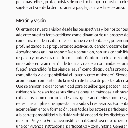
personas felices, protagonistas de nuestro tiempo, entusiasmados
sujetos activos de la democracia, la paz, la justicia y la esperanza.
Misión y visión
Orientamos nuestra visión desde las perspectivas y los horizontes
adelante nuestra tarea cotidiana como dinámica de un proceso d
como una red de instituciones educativas sustentables, potencian
profundizando sus propuestas educativas, cuidando y desarrolland
Apoyándonos en una economía de comunión, con una contabilida
respaldo y un asesoramiento constante. Conformando doce equip
implicados en la animación de toda la vida de la comunidad educa
fuego” encendido “a los pies de Jesús” como discípulos/as promovi
comunitario y la disponibilidad al “buen viento misionero”. Sien
acompañan, compartiendo la mística de la casa de puertas abiertas,
Que se animan a crear comunidad para aquéllos que padecen las co
cuidando la vida en todas sus dimensiones, animándose a abrazar 
cotidianos como oportunidades para generar criterios comunes y p
redes más amplias que apuestan a la vida y la esperanza. Fomentan
acompañamiento y formación, para todos los actores partícipes d
a la corresponsabilidad y la fluida subsidiariedad de los distintos
nuestro Proyecto Educativo institucional. Construyendo acuerdos
una convivencia institucional participativa y comunitaria. Genera